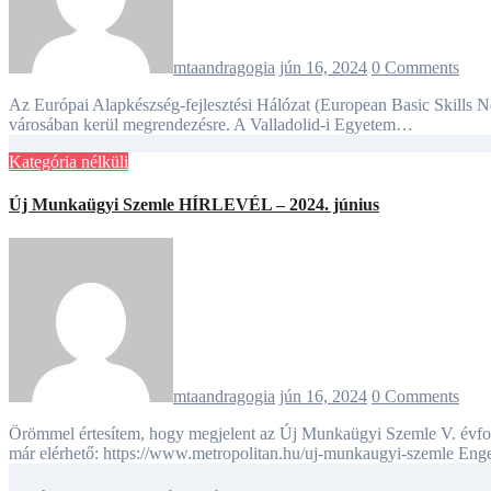
mtaandragogia
jún 16, 2024
0 Comments
Az Európai Alapkészség-fejlesztési Hálózat (European Basic Skills Network - EBSN) örömmel hirdeti 2024. évi konferenciáját, amely idén a spanyolországi Valladolid kultúrában és történelemben gazdag
városában kerül megrendezésre. A Valladolid-i Egyetem…
Kategória nélküli
Új Munkaügyi Szemle HÍRLEVÉL – 2024. június
mtaandragogia
jún 16, 2024
0 Comments
Örömmel értesítem, hogy megjelent az Új Munkaügyi Szemle V. évfolyam 2024/2. lapszáma: https://www.metropolitan.hu/upload/cec0e23b575cbf78d22e81286123efbf6f6f82c2.pdf amely a METU honlapján
már elérhető: https://www.metropolitan.hu/uj-munkaugyi-szemle Eng