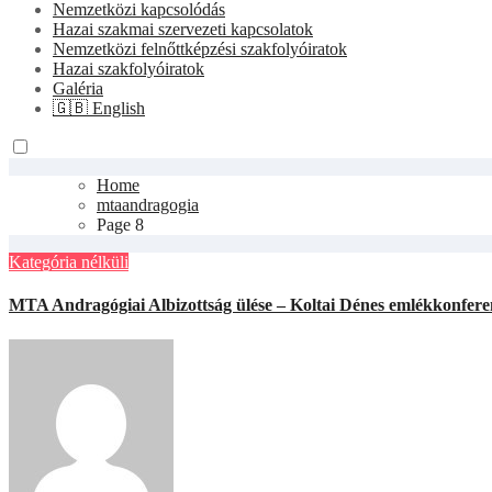
Nemzetközi kapcsolódás
Hazai szakmai szervezeti kapcsolatok
Nemzetközi felnőttképzési szakfolyóiratok
Hazai szakfolyóiratok
Galéria
🇬🇧 English
Home
mtaandragogia
Page 8
Kategória nélküli
MTA Andragógiai Albizottság ülése – Koltai Dénes emlékkonfer