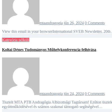
mtaandragogia
jún 26, 2024
0 Comments
View this email in your browserInternational SVEB Newsletter, 20t
Kategória nélküli
Koltai Dénes Tudományos Műhelykonferencia felhívása
mtaandragogia
jún 24, 2024
0 Comments
Tisztelt MTA PTB Andragógia Albizottsági Tagtársam! Ezúton tisztelettel meghívom Önt az MTA PTB Andragógiai Albizottság és a PTE BTK Humán Fejlesztési és Művelődéstudományi Intézet
együttműködésével és számos szakmai támogató segítségével…