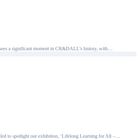
h sees a significant moment in CR&DALL’s history, with…
ed to spotlight our exhibition, ‘Lifelong Learning for All –…