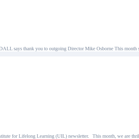
 CR&DALL says thank you to outgoing Director Mike Osborne This mont
tute for Lifelong Learning (UIL) newsletter. This month, we are thrill