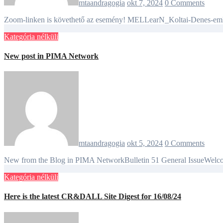
mtaandragogia
okt 7, 2024
0 Comments
Zoom-linken is követhető az esemény! MELLearN_Koltai-Denes-eml
Kategória nélküli
New post in PIMA Network
mtaandragogia
okt 5, 2024
0 Comments
New from the Blog in PIMA NetworkBulletin 51 General IssueWelcom
Kategória nélküli
Here is the latest CR&DALL Site Digest for 16/08/24