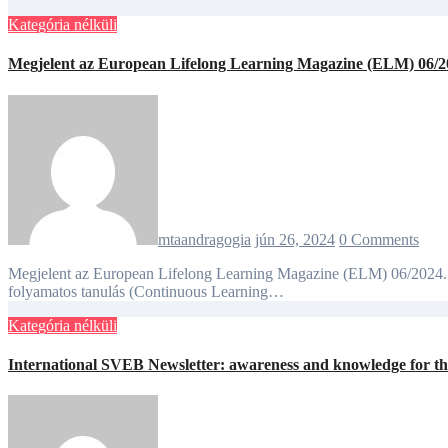
Kategória nélküli
Megjelent az European Lifelong Learning Magazine (ELM) 06/202
mtaandragogia
jún 26, 2024
0 Comments
Megjelent az European Lifelong Learning Magazine (ELM) 06/2024. júniusi hírlevele, melyben érdekes hírekre hívják fel figyelmünket: olvashatnak a felnőttek tanulása, oktatása és az ún. folyamatos képzések,
folyamatos tanulás (Continuous Learning…
Kategória nélküli
International SVEB Newsletter: awareness and knowledge for the