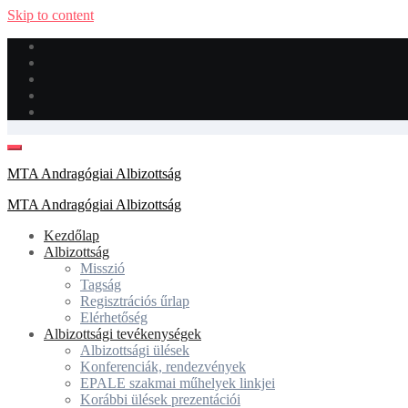
Skip to content
MTA Andragógiai Albizottság
MTA Andragógiai Albizottság
Kezdőlap
Albizottság
Misszió
Tagság
Regisztrációs űrlap
Elérhetőség
Albizottsági tevékenységek
Albizottsági ülések
Konferenciák, rendezvények
EPALE szakmai műhelyek linkjei
Korábbi ülések prezentációi