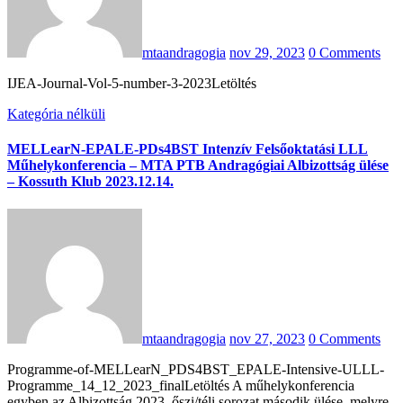
mtaandragogia
nov 29, 2023
0 Comments
IJEA-Journal-Vol-5-number-3-2023Letöltés
Kategória nélküli
MELLearN-EPALE-PDs4BST Intenzív Felsőoktatási LLL
Műhelykonferencia – MTA PTB Andragógiai Albizottság ülése
– Kossuth Klub 2023.12.14.
mtaandragogia
nov 27, 2023
0 Comments
Programme-of-MELLearN_PDS4BST_EPALE-Intensive-ULLL-
Programme_14_12_2023_finalLetöltés A műhelykonferencia
egyben az Albizottság 2023. őszi/téli sorozat második ülése, melyre