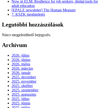
Now in ELM: Resilience for job seekers, digital tools for
adult education
[EPALE newsletter] The Human Measure
7. KSZK meghirdetés
Legutóbbi hozzászólások
Nincs megjeleníthető bejegyzés.
Archívum
2026. július
2026. június
2026. május
2026. március
2026. január
2025. december
2025. november
2025. október
2025. szeptember
2025. augusztus
2025. július
2025. június
2025. május