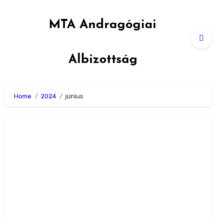
Skip
to
MTA Andragógiai
content
Albizottság
Home
2024
június