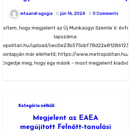
mtaandragogia
jún 16, 2024
0 Comments
lapszáma:
tropolitan.hu/upload/cec0e23b575cbf78d22e81286123e
 honlapján már elérhető: https://www.metropolitan.hu/
 Engedje meg, hogy egy másik – most megjelent kiadván
Kategória nélküli
Megjelent az EAEA
megújított Felnőtt-tanulási