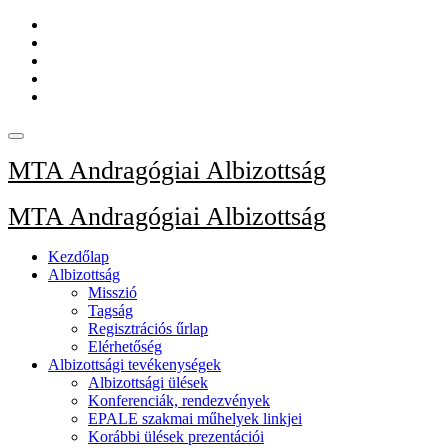
Skip
to
content
MTA Andragógiai Albizottság
MTA Andragógiai Albizottság
Kezdőlap
Albizottság
Misszió
Tagság
Regisztrációs űrlap
Elérhetőség
Albizottsági tevékenységek
Albizottsági ülések
Konferenciák, rendezvények
EPALE szakmai műhelyek linkjei
Korábbi ülések prezentációi