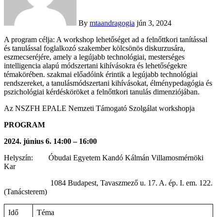
By
mtaandragogia
jún 3, 2024
A program célja: A workshop lehetőséget ad a felnőttkori tanítással
és tanulással foglalkozó szakember kölcsönös diskurzusára,
eszmecseréjére, amely a legújabb technológiai, mesterséges
intelligencia alapú módszertani kihívásokra és lehetőségekre
témakörében. szakmai előadóink érintik a legújabb technológiai
rendszereket, a tanulásmódszertani kihívásokat, élménypedagógia és
pszichológiai kérdésköröket a felnőttkori tanulás dimenziójában.
Az NSZFH EPALE Nemzeti Támogató Szolgálat workshopja
PROGRAM
2024. június 6. 14:00 – 16:00
Helyszín: Óbudai Egyetem Kandó Kálmán Villamosmérnöki
Kar
1084 Budapest, Tavaszmező u. 17. A. ép. I. em. 122.
(Tanácsterem)
Idő
Téma