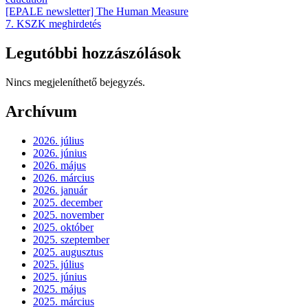
[EPALE newsletter] The Human Measure
7. KSZK meghirdetés
Legutóbbi hozzászólások
Nincs megjeleníthető bejegyzés.
Archívum
2026. július
2026. június
2026. május
2026. március
2026. január
2025. december
2025. november
2025. október
2025. szeptember
2025. augusztus
2025. július
2025. június
2025. május
2025. március