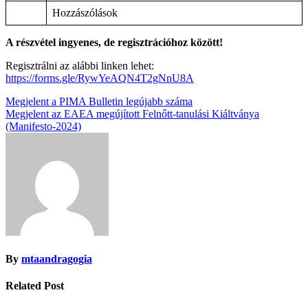
Hozzászólások
A részvétel ingyenes, de regisztrációhoz között!
Regisztrálni az alábbi linken lehet:
https://forms.gle/RywYeAQN4T2gNnU8A
Bejegyzés
Megjelent a PIMA Bulletin legújabb száma
Megjelent az EAEA megújított Felnőtt-tanulási Kiáltványa
navigáció
(Manifesto-2024)
By
mtaandragogia
Related Post