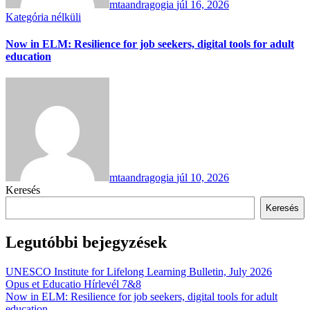
mtaandragogia
júl 16, 2026
Kategória nélküli
Now in ELM: Resilience for job seekers, digital tools for adult
education
mtaandragogia
júl 10, 2026
Keresés
Keresés
Legutóbbi bejegyzések
UNESCO Institute for Lifelong Learning Bulletin, July 2026
Opus et Educatio Hírlevél 7&8
Now in ELM: Resilience for job seekers, digital tools for adult
education