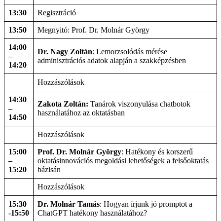
13:30
Regisztráció
13:50
Megnyitó: Prof. Dr. Molnár György
14:00
Dr. Nagy Zoltán
: Lemorzsolódás mérése
–
adminisztrációs adatok alapján a szakképzésben
14:20
Hozzászólások
14:30
Zakota Zoltán:
Tanárok viszonyulása chatbotok
–
használatához az oktatásban
14:50
Hozzászólások
15:00
Prof. Dr. Molnár György
: Hatékony és korszerű
–
oktatásinnovációs megoldási lehetőségek a felsőoktatás
15:20
bázisán
Hozzászólások
15:30
Dr. Molnár Tamás
: Hogyan írjunk jó promptot a
-15:50
ChatGPT hatékony használatához?